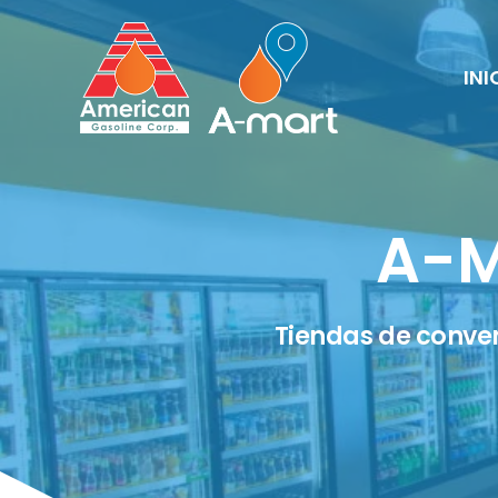
INI
A-M
Tiendas de conven