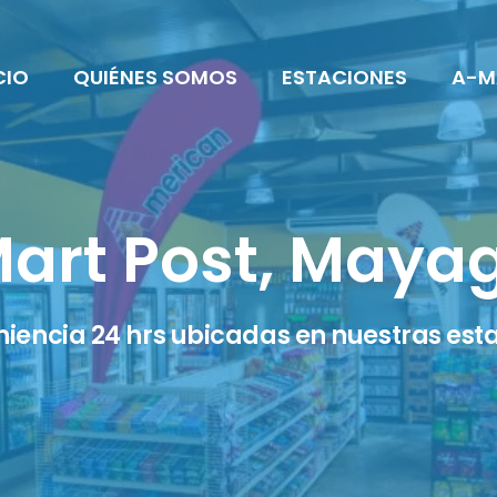
CIO
QUIÉNES SOMOS
ESTACIONES
A-M
art Post, Maya
iencia 24 hrs ubicadas en nuestras esta